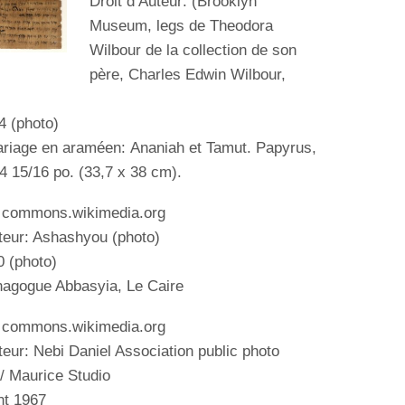
Droit d’Auteur: (
Brooklyn
Museum, legs de Theodora
Wilbour de la collection de son
père, Charles Edwin Wilbour,
4 (photo)
iage en araméen: Ananiah et Tamut. Papyrus,
14 15/16 po. (33,7 x 38 cm).
: commons.wikimedia.org
uteur: Ashashyou (photo)
0 (photo)
nagogue Abbasyia
, Le Caire
: commons.wikimedia.org
teur: Nebi Daniel Association public photo
 / Maurice Studio
nt 1967