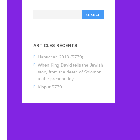
Search
ARTICLES RÉCENTS
Hanuccah 2018 (5779)
When King David tells the Jewish
story from the death of Solomon
to the present day
Kippur 5779