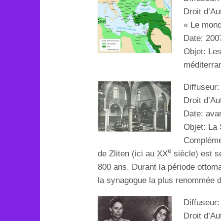
Droit d’A
« Le mond
Date: 200
Objet:
Les
méditerra
Diffuseur
Droit d’Au
Date:
ava
Objet:
La 
Complémen
e
de Zliten (ici au
XX
siècle) est se
800 ans. Durant la période ottoma
la synagogue la plus renommée de 
Diffuseur
Droit d’Au