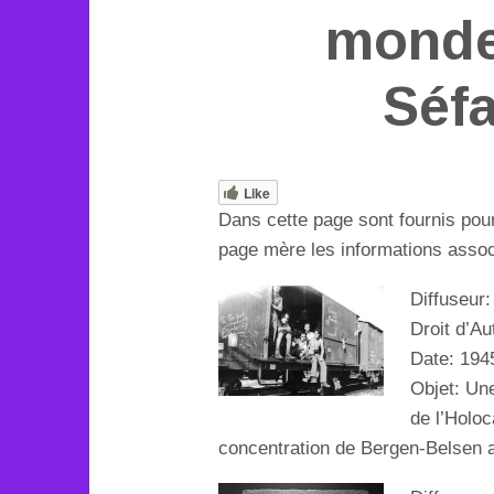
monde 
Séfa
Like
Dans cette page sont fournis pou
page mère les informations associ
Diffuseur
Droit d’A
Date: 194
Objet:
Une
de l’Holo
concentration de Bergen-Belsen a