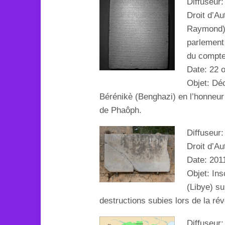
Diffuseur
Droit d’Au
Raymond) 
parlement 
du compte
Date: 22 
Objet: Dé
Bérénikè (Benghazi) en l’honneur 
de Phaôph.
Diffuseur
Droit d’Au
Date: 201
Objet: In
(Libye) su
destructions subies lors de la rév
Diffuseur