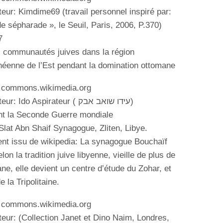
uteur: Kimdime69 (
travail personnel inspiré par:
e sépharade », le Seuil, Paris, 2006, P.370
)
7
 communautés juives dans la région
néenne de l’Est pendant la domination ottomane
: commons.wikimedia.org
teur:
Ido
Aspirateur
( עידו שואב אבק)
nt la Seconde Guerre mondiale
Slat Abn Shaif Synagogue, Zliten, Libye.
t issu de wikipedia: La synagogue Bouchaïf
lon la tradition juive libyenne, vieille de plus de
ne, elle devient un centre d’étude du Zohar, et
la Tripolitaine.
: commons.wikimedia.org
teur: (
Collection Janet et Dino Naim, Londres,