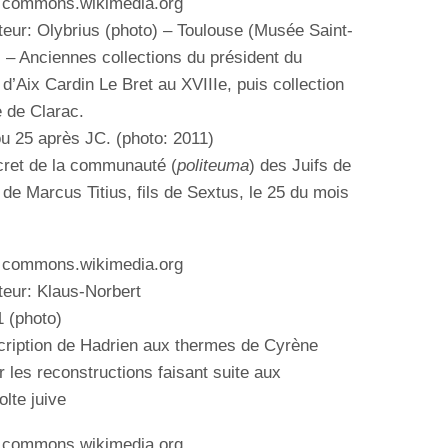
: commons.wikimedia.org
teur: Olybrius (photo) – Toulouse (Musée Saint-
– Anciennes collections du président du
d’Aix Cardin Le Bret au XVIIIe, puis collection
 de Clarac.
ou 25 après JC. (photo: 2011)
cret de la communauté (
politeuma
) des Juifs de
de Marcus Titius, fils de Sextus, le 25 du mois
: commons.wikimedia.org
teur: Klaus-Norbert
1 (photo)
scription de Hadrien aux thermes de Cyrène
r les reconstructions faisant suite aux
olte juive
: commons.wikimedia.org