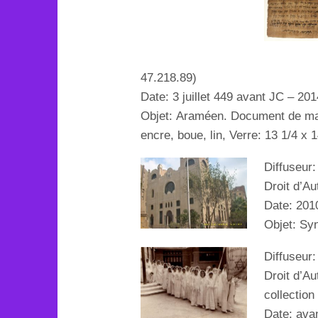
47.218.89)
Date:
3 juillet 449 avant JC
– 201
Objet:
Araméen. Document de mar
encre, boue, lin, Verre: 13 1/4 x 
Diffuseur
Droit d’A
Date: 201
Objet:
Sy
Diffuseur
Droit d’Au
collection
Date: ava