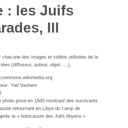
: les Juifs
rades, III
r chacune des images et vidéos utilisées de la
ées (diffuseur, auteur, objet ….)
.
: commons.wikimedia.org
uteur: Yad Vashem
5
 photo prise en 1945 montrant des survivants
causte retournant en Libye du camp de
près le « holocauste des Juifs libyens »