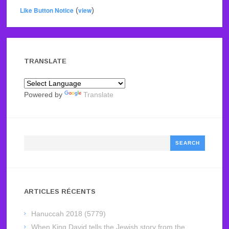
Like Button Notice
(
view
)
TRANSLATE
Powered by
Translate
Search
ARTICLES RÉCENTS
Hanuccah 2018 (5779)
When King David tells the Jewish story from the