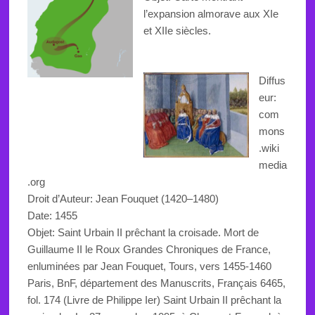
l’expansion
almorave aux
XIe
et XIIe siècles
.
Diffus
eur:
com
mons
.wiki
media
.org
Droit d’Auteur:
Jean Fouquet
(1420–1480)
Date: 1455
Objet: Saint Urbain II prêchant la croisade. Mort de
Guillaume II le Roux Grandes Chroniques de France,
enluminées par Jean Fouquet, Tours, vers 1455-1460
Paris, BnF, département des Manuscrits, Français 6465,
fol. 174 (Livre de Philippe Ier) Saint Urbain II prêchant la