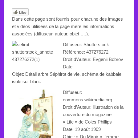
Like
Dans cette page sont fournis pour chacune des images
et vidéos utilisées de la page mère les informations
associées (diffuseur, auteur, objet ….)
.
Diffuseur: Shutterstock
Référence:
437276272
Droit d’Auteur: Evgenii Bobrov
Date: –
Objet:
Détail arbre Séphirot de vie, schéma de kabbale
isolé sur blanc
Diffuseur:
commons.wikimedia.org
Droit d’Auteur:
illustration de la
couverture du magazine
« Life » de Coles
Phillips
Date:
19 a
oût
1909
Objet:
« Du Miroir », femme