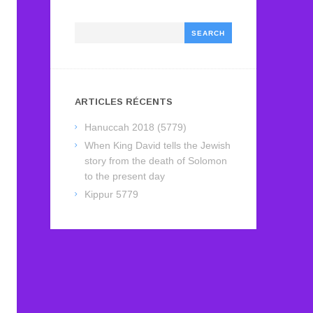
Search
ARTICLES RÉCENTS
Hanuccah 2018 (5779)
When King David tells the Jewish
story from the death of Solomon
to the present day
Kippur 5779