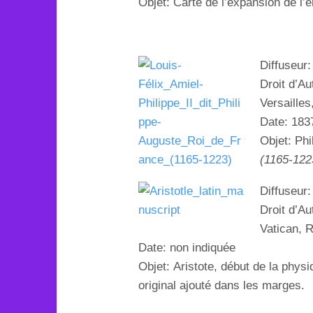
Objet: Carte de l’expansion de l’
Diffuseur
Droit d’Au
Versailles
Date: 183
Objet:
Phi
(1165-122
Diffuseur
Droit d’Au
Vatican
, 
Date: non indiquée
Objet:
Aristote, début de la physi
original ajouté
dans les marges.