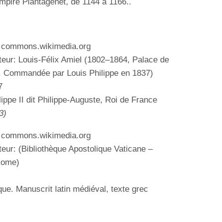
empire Plantagenêt, de 1144 à 1166..
: commons.wikimedia.org
teur:
Louis-Félix Amiel
(1802–1864,
Palace de
,
Commandée par Louis Philippe
en 1837
)
7
lippe II dit Philippe-Auguste, Roi de France
3)
: commons.wikimedia.org
teur: (
Bibliothèque Apostolique Vaticane –
Rome
)
que. Manuscrit latin médiéval, texte grec