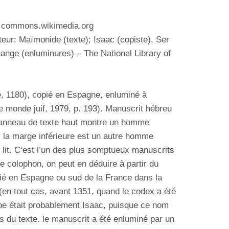
: commons.wikimedia.org
teur:
Maïmonide (texte); Isaac (copiste), Ser
ange (enluminures
)
– The National Library of
 1180), copié en Espagne, enluminé à
e monde juif, 1979, p. 193). M
anuscrit hébreu
e panneau de texte haut montre un homme
 la marge inférieure est un autre homme
lit. C
‘est l’un des plus somptueux manuscrits
 colophon, on peut en déduire à partir du
pié en Espagne ou sud de la France dans la
(en tout cas,
avant 1351, quand le codex a été
be était probablement Isaac, puisque ce nom
s du texte. le manuscrit a été enluminé par un