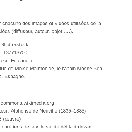
r chacune des images et vidéos utilisées de la
ées (diffuseur, auteur, objet ….)
.
 Shutterstock
e:
137713700
teur: Fulcanelli
tue de Moïse Maïmonide, le rabbin Moshe Ben
e
, Espagne.
: commons.wikimedia.org
teur:
Alphonse de Neuville
(1835–1885)
3 (œuvre)
 chrétiens de
la ville sainte défilant devant