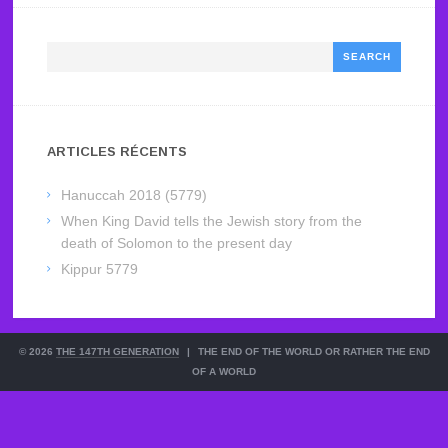
Search
ARTICLES RÉCENTS
Hanuccah 2018 (5779)
When King David tells the Jewish story from the
death of Solomon to the present day
Kippur 5779
© 2026
THE 147TH GENERATION
|
THE END OF THE WORLD OR RATHER THE END
OF A WORLD