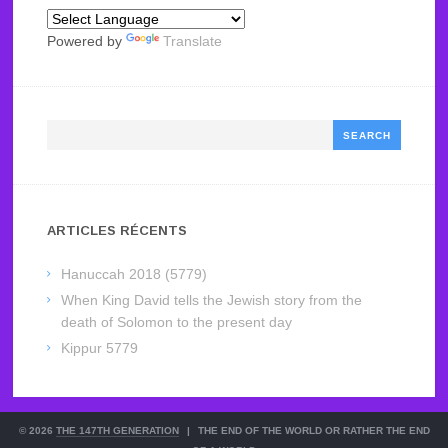
Powered by
Translate
Search
ARTICLES RÉCENTS
Hanuccah 2018 (5779)
When King David tells the Jewish story from the
death of Solomon to the present day
Kippur 5779
© 2026
THE 147TH GENERATION
|
THE END OF THE WORLD OR RATHER THE END