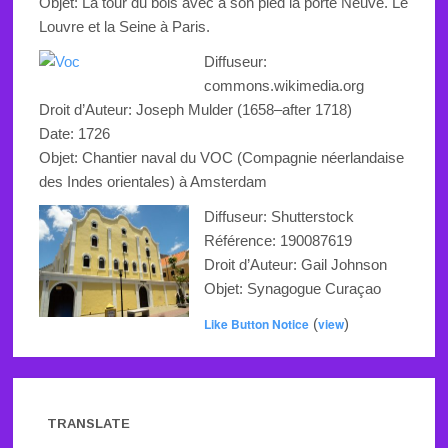
Objet: La tour du bois avec à son pied la porte Neuve. Le
Louvre et la Seine à Paris.
Diffuseur:
commons.wikimedia.org
Droit d’Auteur:
Joseph Mulder (1658–after 1718)
Date: 1726
Objet: Chantier naval du VOC (Compagnie néerlandaise
des Indes orientales) à Amsterdam
Diffuseur: Shutterstock
Référence:
190087619
Droit d’Auteur: Gail Johnson
Objet: Synagogue Curaçao
Like Button Notice
(
view
)
TRANSLATE