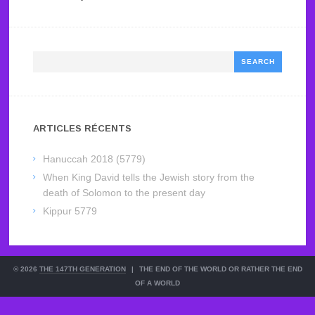
Search
ARTICLES RÉCENTS
Hanuccah 2018 (5779)
When King David tells the Jewish story from the
death of Solomon to the present day
Kippur 5779
© 2026
THE 147TH GENERATION
|
THE END OF THE WORLD OR RATHER THE END
OF A WORLD