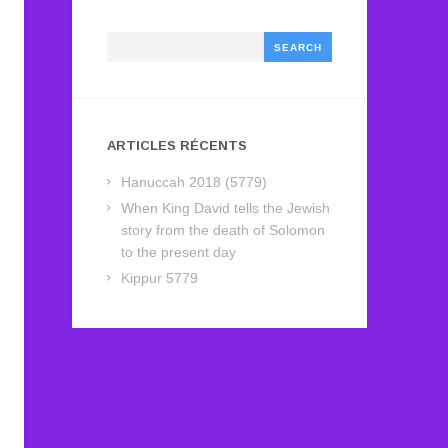
Search
ARTICLES RÉCENTS
Hanuccah 2018 (5779)
When King David tells the Jewish
story from the death of Solomon
to the present day
Kippur 5779