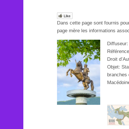
Like
Dans cette page sont fournis pou
page mère les informations associ
Diffuseur:
Référenc
Droit d’Au
Objet:
Sta
branches d
Macédoin