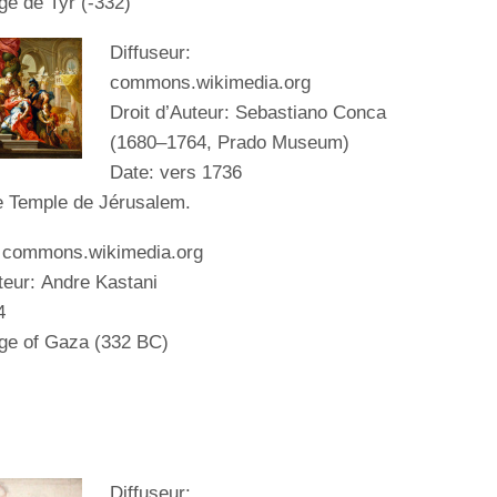
ge de Tyr (-332)
Diffuseur:
commons.wikimedia.org
Droit d’Auteur:
Sebastiano Conca
(1680–1764,
Prado Museum
)
Date: vers 1736
le Temple
de Jérusalem
.
: commons.wikimedia.org
teur:
Andre
Kastani
4
ege of Gaza (332 BC)
Diffuseur: