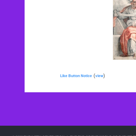
(
)
Like Button Notice
view