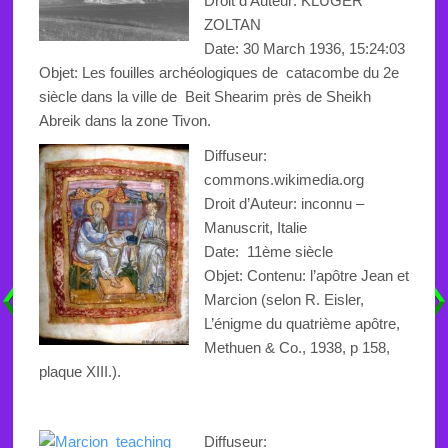
Droit d’Auteur: KLUGER
ZOLTAN
Date: 30 March 1936, 15:24:03
Objet:
Les fouilles archéologiques
de
catacombe
du 2e
siècle dans la ville de Beit Shearim près de Sheikh
Abreik
dans la zone
Tivon
.
Diffuseur:
commons.wikimedia.org
Droit d’Auteur: inconnu –
Manuscrit, Italie
Date:
11ème siècle
Objet:
Contenu: l’apôtre Jean et
Marcion (selon R. Eisler,
L’énigme du quatrième apôtre,
Methuen & Co., 1938, p 158,
plaque XIII.)
.
Diffuseur: