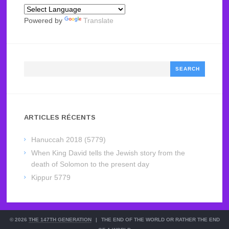
Powered by
Translate
Search
ARTICLES RÉCENTS
Hanuccah 2018 (5779)
When King David tells the Jewish story from the
death of Solomon to the present day
Kippur 5779
© 2026
THE 147TH GENERATION
|
THE END OF THE WORLD OR RATHER THE END