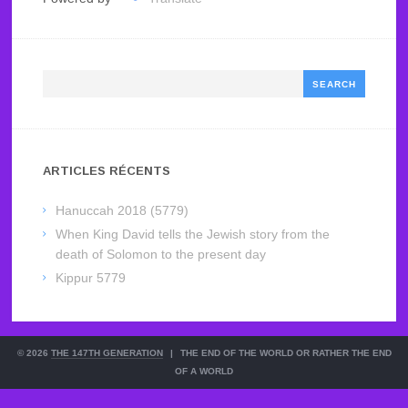
Search
ARTICLES RÉCENTS
Hanuccah 2018 (5779)
When King David tells the Jewish story from the
death of Solomon to the present day
Kippur 5779
© 2026
THE 147TH GENERATION
|
THE END OF THE WORLD OR RATHER THE END
OF A WORLD