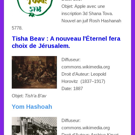
Objet:
Apple avec une
inscription 3d Shana Tova.
Nouvel an juif Rosh Hashanah
5778.
Tisha Beav : A nouveau l’Éternel fera
choix de Jérusalem.
Diffuseur:
commons.wikimedia.org
Droit d’Auteur:
Leopold
Horovitz
(1837–1917)
Date: 1887
Objet:
Tish’a B’av
Yom Hashoah
Diffuseur:
commons.wikimedia.org
Droit d’Auteur:
Archive
Kiryat