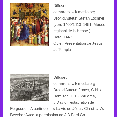
Diffuseur:
commons.wikimedia.org
Droit d’Auteur:
Stefan Lochner
(vers 1400/1410–1451,
Musée
régional de la Hesse
)
Date: 1447
Objet: Présentation de Jésus
au Temple
Diffuseur:
commons.wikimedia.org
Droit d’Auteur:
Jones, C.H. /
Hamilton, T.H. /
Williams,
J.David (
restauration
de
Fergusson
.
A partir de
II. « La vie
de Jésus
-Christ. » W.
Beecher
Avec la permission de
J.B
Ford
Co.