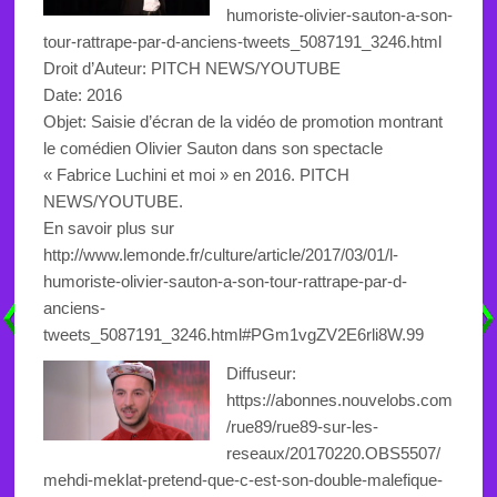
humoriste-olivier-sauton-a-son-
tour-rattrape-par-d-anciens-tweets_5087191_3246.html
Droit d’Auteur:
PITCH NEWS/YOUTUBE
Date: 2016
Objet: Saisie d’écran de la vidéo de promotion montrant
le comédien Olivier Sauton dans son spectacle
« Fabrice Luchini et moi » en 2016.
PITCH
NEWS/YOUTUBE.
En savoir plus sur
http://www.lemonde.fr/culture/article/2017/03/01/l-
humoriste-olivier-sauton-a-son-tour-rattrape-par-d-
anciens-
tweets_5087191_3246.html#PGm1vgZV2E6rli8W.99
Diffuseur:
https://abonnes.nouvelobs.com
/rue89/rue89-sur-les-
reseaux/20170220.OBS5507/
mehdi-meklat-pretend-que-c-est-son-double-malefique-