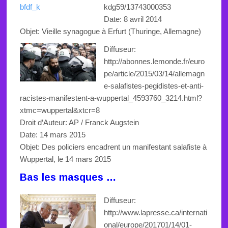
kdg59/13743000353
Date: 8 avril 2014
Objet:
Vieille synagogue
à Erfurt (Thuringe, Allemagne)
Diffuseur:
http://abonnes.lemonde.fr/euro
pe/article/2015/03/14/allemagn
e-salafistes-pegidistes-et-anti-
racistes-manifestent-a-wuppertal_4593760_3214.html?
xtmc=wuppertal&xtcr=8
Droit d’Auteur: AP / Franck
Augstein
Date: 14 mars 2015
Objet: Des policiers encadrent un manifestant salafiste à
Wuppertal, le 14 mars 2015
Bas les masques …
Diffuseur:
http://www.lapresse.ca/internati
onal/europe/201701/14/01-