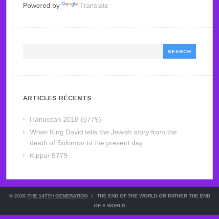
Powered by
Translate
Search
ARTICLES RÉCENTS
Hanuccah 2018 (5779)
When King David tells the Jewish story from the
death of Solomon to the present day
Kippur 5779
© 2026
THE 147TH GENERATION
|
THE END OF THE WORLD OR RATHER THE END
OF A WORLD