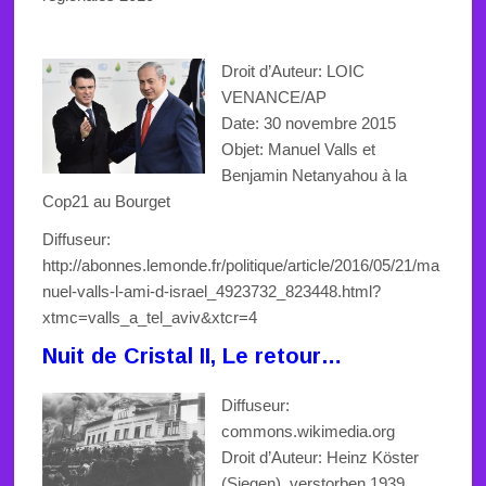
Droit d’Auteur:
LOIC
VENANCE/AP
Date: 30 novembre 2015
Objet: Manuel Valls et
Benjamin Netanyahou à la
Cop21 au Bourget
Diffuseur:
http://abonnes.lemonde.fr/politique/article/2016/05/21/ma
nuel-valls-l-ami-d-israel_4923732_823448.html?
xtmc=valls_a_tel_aviv&xtcr=4
Nuit de Cristal II, Le retour…
Diffuseur:
commons.wikimedia.org
Droit d’Auteur: Heinz Köster
(Siegen), verstorben 1939