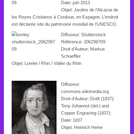
Date: juin 2013
Objet:
Jardins
de l’Alcazar
de
los Reyes Cristianos à
Cordoue
, en Espagne.
L’endroit
est déclarée
site du patrimoine
mondial de l’UNESCO
.
Diffuseur: Shutterstock
Référence:
206298709
Droit d’Auteur: Markus
Schoeffler
Objet:
Lorelei
/ Rhin / Vallée du Rhin
Diffuseur:
commons.wikimedia.org
Droit d’Auteur: Draft (1837):
Tony Johannot (del.) and
Copper Engraving (1837):
Date: 1837
Objet: Heinrich Heine