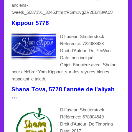
anciens-
tweets_5087191_3246.html#PGm1vgZV2E6rli8W.99
Kippour 5778
Diffuseur: Shutterstock
Référence: 722088928
Droit d’Auteur: De PenWin
Date: non indiqué
Objet:
Bannière avec Shofar
pour célébrer Yom Kippour sur des rayures bleues
rappelant le taleth.
Shana Tova, 5778 l’année de l’aliyah
…
Diffuseur: Shutterstock
Référence: 678904549
Droit d’Auteur: De Timonina
Date: 2017