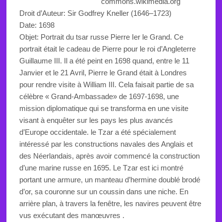
commons.wikimedia.org
Droit d’Auteur:
Sir Godfrey Kneller
(1646–1723)
Date: 1698
Objet:
Portrait du tsar russe Pierre Ier le Grand. Ce
portrait était le cadeau de Pierre pour le roi d’Angleterre
Guillaume III. Il a été peint en 1698 quand, entre le 11
Janvier et le 21 Avril, Pierre le Grand était à Londres
pour rendre visite à William III. Cela faisait partie de sa
célèbre « Grand-Ambassade» de 1697-1698, une
mission diplomatique qui se transforma en une visite
visant à enquêter sur les pays les plus avancés
d’Europe occidentale. le Tzar a été spécialement
intéressé par les constructions navales des Anglais et
des Néerlandais, après avoir commencé la construction
d’une marine russe en 1695. Le Tzar est ici montré
portant une armure, un
manteau d’hermine
doublé brodé
d’or
,
sa couronne
sur un coussin
dans une niche. En
arrière plan, à travers la
fenêtre
,
les navires peuvent
être
vus exécutant des manœuvres .