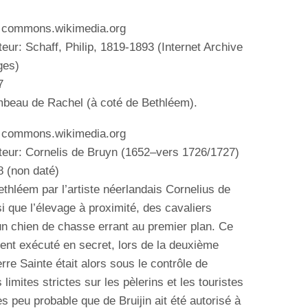
: commons.wikimedia.org
teur: Schaff, Philip, 1819-1893 (Internet Archive
ges)
7
mbeau de Rachel (à coté de Bethléem).
: commons.wikimedia.org
teur:
Cornelis de Bruyn (1652–vers 1726/1727)
8 (
non daté)
thléem par l’artiste néerlandais Cornelius de
nsi que l’élevage à proximité, des cavaliers
un chien de chasse errant au premier plan. Ce
ment exécuté en secret, lors de la deuxième
rre Sainte était alors sous le contrôle de
limites strictes sur les pèlerins et les touristes
rès
peu probable que
de Bruijin ait été autorisé à