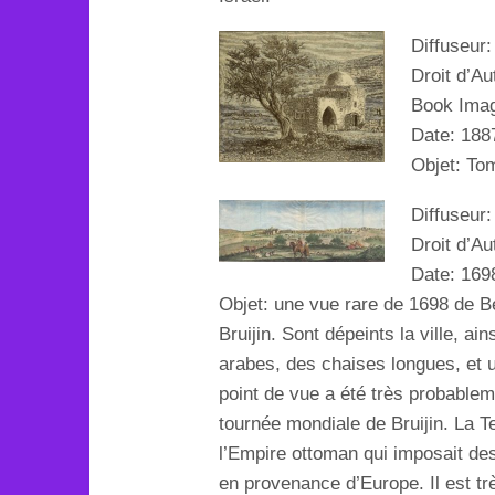
Diffuseur
Droit d’Au
Book Ima
Date: 188
Objet: To
Diffuseur
Droit d’Au
Date:
169
Objet: une vue rare de
1698 de Be
Bruijin. Sont dépeints la ville, ai
arabes, des chaises longues, et 
point de vue a été très probable
tournée mondiale de Bruijin. La Te
l’Empire ottoman qui imposait des 
en provenance d’Europe. Il est t