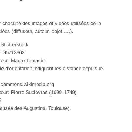
r chacune des images et vidéos utilisées de la
ées (diffuseur, auteur, objet ….)
.
 Shutterstock
e:
95712862
uteur: Marco Tomasini
le d’orientation indiquant les distance depuis le
: commons.wikimedia.org
teur:
Pierre Subleyras
(1699–1749)
2
musée des Augustins, Toulouse).