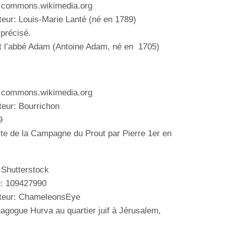
: commons.wikimedia.org
teur: Louis-Marie Lanté (né en 1789)
 précisé.
t l’abbé
Adam (
Antoine
Adam,
né en
1705)
: commons.wikimedia.org
teur: Bourrichon
9
rte de la Campagne du Prout par Pierre 1er en
 Shutterstock
e:
109427990
uteur: ChameleonsEye
ynagogue
Hurva au quartier juif à Jérusalem,