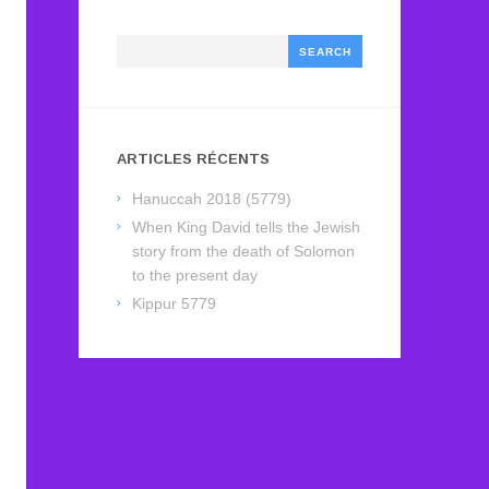
Search
ARTICLES RÉCENTS
Hanuccah 2018 (5779)
When King David tells the Jewish
story from the death of Solomon
to the present day
Kippur 5779